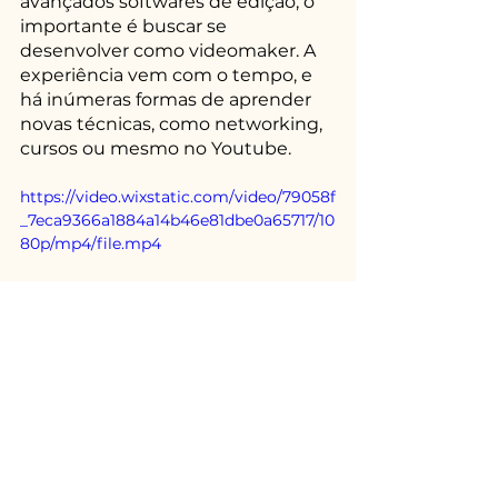
avançados softwares de edição, o 
importante é buscar se 
desenvolver como videomaker. A 
experiência vem com o tempo, e 
há inúmeras formas de aprender 
novas técnicas, como networking, 
cursos ou mesmo no Youtube.
https://video.wixstatic.com/video/79058f
_7eca9366a1884a14b46e81dbe0a65717/10
80p/mp4/file.mp4
Aqui na Pridia, buscamos juntar 
um pouco de cada uma dessas 
dicas e ferramentas para entregar 
soluções criativas, dinâmicas e 